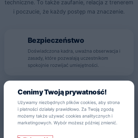
techniczne. To także zaufanie, relacja z trenerem
i poczucie, że każdy postęp ma znaczenie.
Bezpieczeństwo
Doświadczona kadra, uważna obserwacja i
zasady, które pozwalają uczestnikom
spokojnie rozwijać umiejętności.
Cenimy Twoją prywatność!
Radość
Używamy niezbędnych plików cookies, aby strona
Budujemy atmosferę, w której dzieci i dorośli
i płatności działały prawidłowo. Za Twoją zgodą
chcą wracać na basen, próbować i cieszyć się
możemy także używać cookies analitycznych i
ruchem.
marketingowych. Wybór możesz później zmienić.