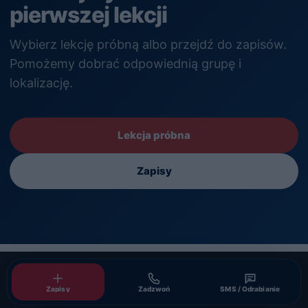
pierwszej lekcji
Wybierz lekcję próbną albo przejdź do zapisów.
Pomożemy dobrać odpowiednią grupę i
lokalizację.
Lekcja próbna
Zapisy
© 2026 Akademia Pływania Dragon
Polityka cookies
RODO
Standardy OM
Ustawienia cookies
Zapisy
Zadzwoń
SMS / Odrabianie