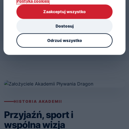
Polityka cookies
Satysfakcja
Zaakceptuj wszystko
Pracujemy etapami i dopasowujemy trudność
do wieku, doświadczenia oraz
Dostosuj
indywidualnego tempa nauki.
Odrzuć wszystko
HISTORIA AKADEMII
Przyjaźń, sport i
wspólna wizja