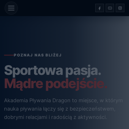
Przejdź
do
treści
POZNAJ NAS BLIŻEJ
Sportowa pasja.
Mądre podejście.
Akademia Pływania Dragon to miejsce, w którym
nauka pływania łączy się z bezpieczeństwem,
dobrymi relacjami i radością z aktywności.