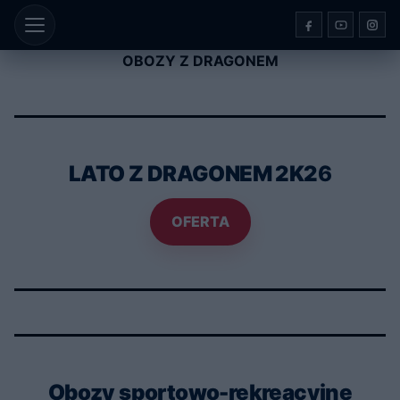
Przejdź
do
treści
OBOZY Z DRAGONEM
LATO Z DRAGONEM 2K2
6
OFERTA
Obozy sportowo-rekreacyjne